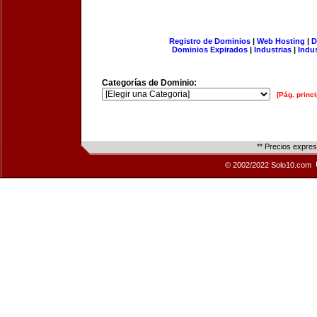
Registro de Dominios
|
Web Hosting
|
D
Dominios Expirados
|
Industrias
|
Indu
Categorías de Dominio:
[Pág. princi
** Precios expre
© 2002/2022 Solo10.com