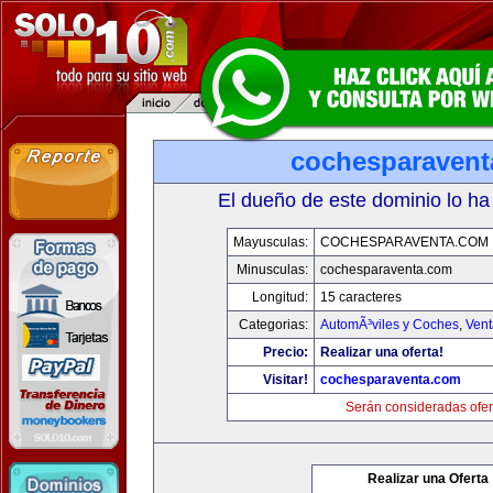
cochesparaven
El dueño de este dominio lo ha
Mayusculas:
COCHESPARAVENTA.COM
Minusculas:
cochesparaventa.com
Longitud:
15 caracteres
Categorias:
AutomÃ³viles y Coches
,
Vent
Precio:
Realizar una oferta!
Visitar!
cochesparaventa.com
Serán consideradas ofer
Realizar una Oferta