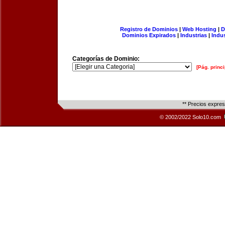
Registro de Dominios
|
Web Hosting
|
D
Dominios Expirados
|
Industrias
|
Indu
Categorías de Dominio:
[Pág. princi
** Precios expre
© 2002/2022 Solo10.com