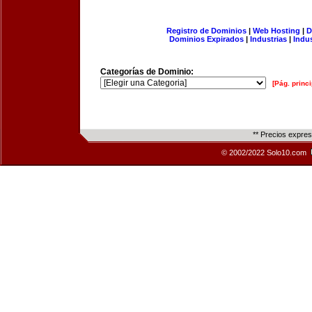
Registro de Dominios
|
Web Hosting
|
D
Dominios Expirados
|
Industrias
|
Indu
Categorías de Dominio:
[Pág. princi
** Precios expre
© 2002/2022 Solo10.com